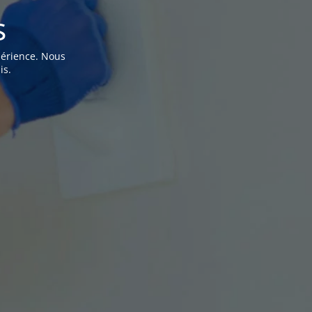
s
périence. Nous
is.