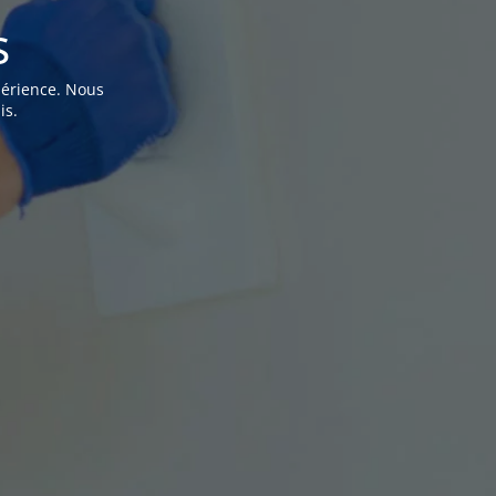
s
périence. Nous
is.